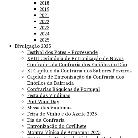
2018
2019
2021
2022
2023
2024
2025
Divulgação 2025
Festival dos Potes – Provesende
XVIII Cerimónia de Entronização de Novos
Confrades da Confraria dos Enófilos do Dão
XI Capítulo da Confraria dos Sabores Poveiros
Capítulo de Entronização da Confraria dos
Enófilos da Bairrada
Confrarias Báquicas de Portugal
Festa das Vindimas
Port Wine Day
Missa das Vindimas
Feira do Vinho e do Azeite 2025
Dia da Confraria
Entronização do Covilhete
Montra Vínica de Armamar 2025