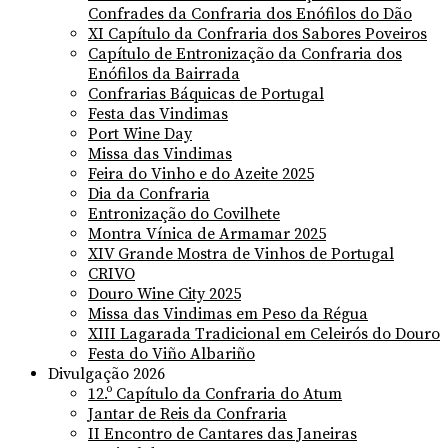
Confrades da Confraria dos Enófilos do Dão
XI Capítulo da Confraria dos Sabores Poveiros
Capítulo de Entronização da Confraria dos
Enófilos da Bairrada
Confrarias Báquicas de Portugal
Festa das Vindimas
Port Wine Day
Missa das Vindimas
Feira do Vinho e do Azeite 2025
Dia da Confraria
Entronização do Covilhete
Montra Vínica de Armamar 2025
XIV Grande Mostra de Vinhos de Portugal
CRIVO
Douro Wine City 2025
Missa das Vindimas em Peso da Régua
XIII Lagarada Tradicional em Celeirós do Douro
Festa do Viño Albariño
Divulgação 2026
12.º Capítulo da Confraria do Atum
Jantar de Reis da Confraria
II Encontro de Cantares das Janeiras