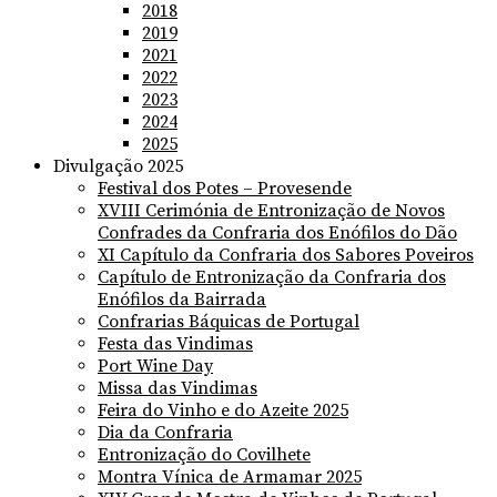
2018
2019
2021
2022
2023
2024
2025
Divulgação 2025
Festival dos Potes – Provesende
XVIII Cerimónia de Entronização de Novos
Confrades da Confraria dos Enófilos do Dão
XI Capítulo da Confraria dos Sabores Poveiros
Capítulo de Entronização da Confraria dos
Enófilos da Bairrada
Confrarias Báquicas de Portugal
Festa das Vindimas
Port Wine Day
Missa das Vindimas
Feira do Vinho e do Azeite 2025
Dia da Confraria
Entronização do Covilhete
Montra Vínica de Armamar 2025