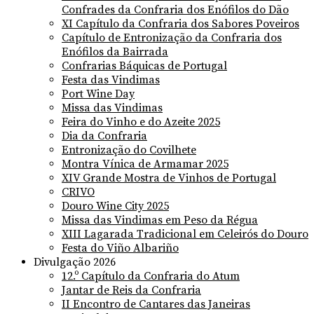
Confrades da Confraria dos Enófilos do Dão
XI Capítulo da Confraria dos Sabores Poveiros
Capítulo de Entronização da Confraria dos
Enófilos da Bairrada
Confrarias Báquicas de Portugal
Festa das Vindimas
Port Wine Day
Missa das Vindimas
Feira do Vinho e do Azeite 2025
Dia da Confraria
Entronização do Covilhete
Montra Vínica de Armamar 2025
XIV Grande Mostra de Vinhos de Portugal
CRIVO
Douro Wine City 2025
Missa das Vindimas em Peso da Régua
XIII Lagarada Tradicional em Celeirós do Douro
Festa do Viño Albariño
Divulgação 2026
12.º Capítulo da Confraria do Atum
Jantar de Reis da Confraria
II Encontro de Cantares das Janeiras