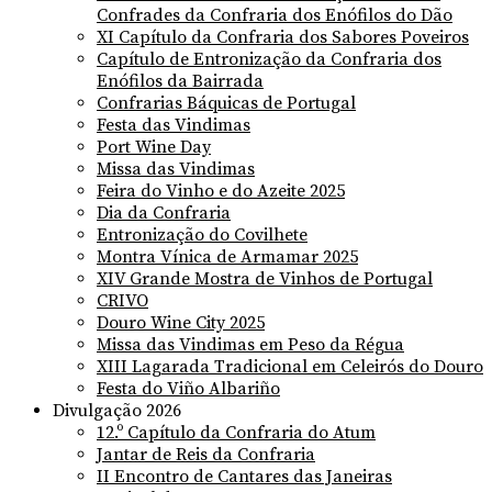
Confrades da Confraria dos Enófilos do Dão
XI Capítulo da Confraria dos Sabores Poveiros
Capítulo de Entronização da Confraria dos
Enófilos da Bairrada
Confrarias Báquicas de Portugal
Festa das Vindimas
Port Wine Day
Missa das Vindimas
Feira do Vinho e do Azeite 2025
Dia da Confraria
Entronização do Covilhete
Montra Vínica de Armamar 2025
XIV Grande Mostra de Vinhos de Portugal
CRIVO
Douro Wine City 2025
Missa das Vindimas em Peso da Régua
XIII Lagarada Tradicional em Celeirós do Douro
Festa do Viño Albariño
Divulgação 2026
12.º Capítulo da Confraria do Atum
Jantar de Reis da Confraria
II Encontro de Cantares das Janeiras