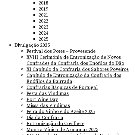
2018
2019
2021
2022
2023
2024
2025
Divulgação 2025
Festival dos Potes – Provesende
XVIII Cerimónia de Entronização de Novos
Confrades da Confraria dos Enófilos do Dão
XI Capítulo da Confraria dos Sabores Poveiros
Capítulo de Entronização da Confraria dos
Enófilos da Bairrada
Confrarias Báquicas de Portugal
Festa das Vindimas
Port Wine Day
Missa das Vindimas
Feira do Vinho e do Azeite 2025
Dia da Confraria
Entronização do Covilhete
Montra Vínica de Armamar 2025