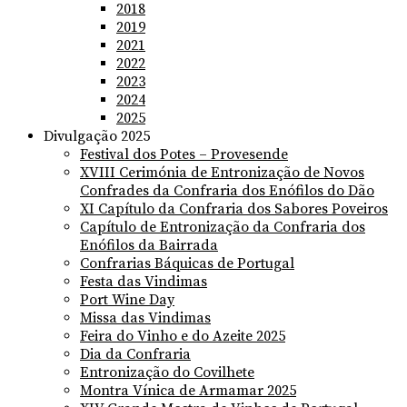
2018
2019
2021
2022
2023
2024
2025
Divulgação 2025
Festival dos Potes – Provesende
XVIII Cerimónia de Entronização de Novos
Confrades da Confraria dos Enófilos do Dão
XI Capítulo da Confraria dos Sabores Poveiros
Capítulo de Entronização da Confraria dos
Enófilos da Bairrada
Confrarias Báquicas de Portugal
Festa das Vindimas
Port Wine Day
Missa das Vindimas
Feira do Vinho e do Azeite 2025
Dia da Confraria
Entronização do Covilhete
Montra Vínica de Armamar 2025