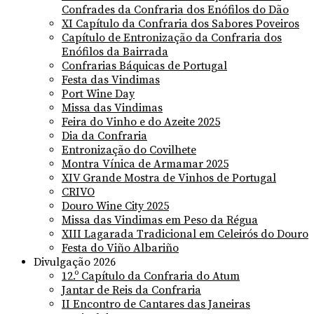
Confrades da Confraria dos Enófilos do Dão
XI Capítulo da Confraria dos Sabores Poveiros
Capítulo de Entronização da Confraria dos
Enófilos da Bairrada
Confrarias Báquicas de Portugal
Festa das Vindimas
Port Wine Day
Missa das Vindimas
Feira do Vinho e do Azeite 2025
Dia da Confraria
Entronização do Covilhete
Montra Vínica de Armamar 2025
XIV Grande Mostra de Vinhos de Portugal
CRIVO
Douro Wine City 2025
Missa das Vindimas em Peso da Régua
XIII Lagarada Tradicional em Celeirós do Douro
Festa do Viño Albariño
Divulgação 2026
12.º Capítulo da Confraria do Atum
Jantar de Reis da Confraria
II Encontro de Cantares das Janeiras