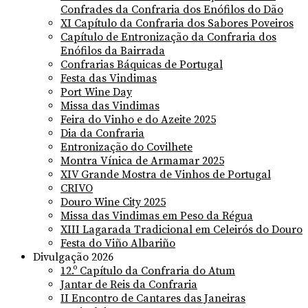
Confrades da Confraria dos Enófilos do Dão
XI Capítulo da Confraria dos Sabores Poveiros
Capítulo de Entronização da Confraria dos
Enófilos da Bairrada
Confrarias Báquicas de Portugal
Festa das Vindimas
Port Wine Day
Missa das Vindimas
Feira do Vinho e do Azeite 2025
Dia da Confraria
Entronização do Covilhete
Montra Vínica de Armamar 2025
XIV Grande Mostra de Vinhos de Portugal
CRIVO
Douro Wine City 2025
Missa das Vindimas em Peso da Régua
XIII Lagarada Tradicional em Celeirós do Douro
Festa do Viño Albariño
Divulgação 2026
12.º Capítulo da Confraria do Atum
Jantar de Reis da Confraria
II Encontro de Cantares das Janeiras