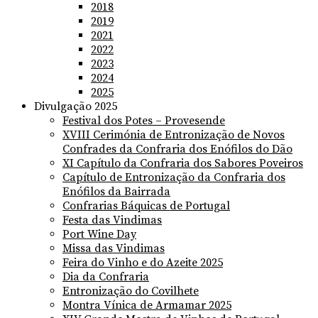
2018
2019
2021
2022
2023
2024
2025
Divulgação 2025
Festival dos Potes – Provesende
XVIII Cerimónia de Entronização de Novos
Confrades da Confraria dos Enófilos do Dão
XI Capítulo da Confraria dos Sabores Poveiros
Capítulo de Entronização da Confraria dos
Enófilos da Bairrada
Confrarias Báquicas de Portugal
Festa das Vindimas
Port Wine Day
Missa das Vindimas
Feira do Vinho e do Azeite 2025
Dia da Confraria
Entronização do Covilhete
Montra Vínica de Armamar 2025