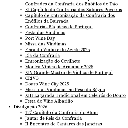
Confrades da Confraria dos Enófilos do Dão
XI Capítulo da Confraria dos Sabores Poveiros
Capítulo de Entronização da Confraria dos
Enófilos da Bairrada
Confrarias Báquicas de Portugal
Festa das Vindimas
Port Wine Day
Missa das Vindimas
Feira do Vinho e do Azeite 2025
Dia da Confraria
Entronização do Covilhete
Montra Vínica de Armamar 2025
XIV Grande Mostra de Vinhos de Portugal
CRIVO
Douro Wine City 2025
Missa das Vindimas em Peso da Régua
XIII Lagarada Tradicional em Celeirós do Douro
Festa do Viño Albariño
Divulgação 2026
12.º Capítulo da Confraria do Atum
Jantar de Reis da Confraria
II Encontro de Cantares das Janeiras