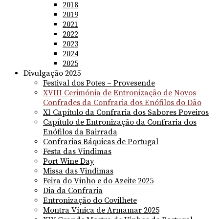
2018
2019
2021
2022
2023
2024
2025
Divulgação 2025
Festival dos Potes – Provesende
XVIII Cerimónia de Entronização de Novos
Confrades da Confraria dos Enófilos do Dão
XI Capítulo da Confraria dos Sabores Poveiros
Capítulo de Entronização da Confraria dos
Enófilos da Bairrada
Confrarias Báquicas de Portugal
Festa das Vindimas
Port Wine Day
Missa das Vindimas
Feira do Vinho e do Azeite 2025
Dia da Confraria
Entronização do Covilhete
Montra Vínica de Armamar 2025